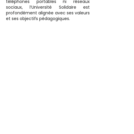
téléphones portables ni réseaux
sociaux, l’Université Solidaire est
profondément alignée avec ses valeurs
et ses objectifs pédagogiques.
L’une des raisons principales est de
permettre aux jeunes de
se concentrer
pleinement sur l’instant présent
et sur
leurs interactions avec les autres.
Cela renforce les compétences